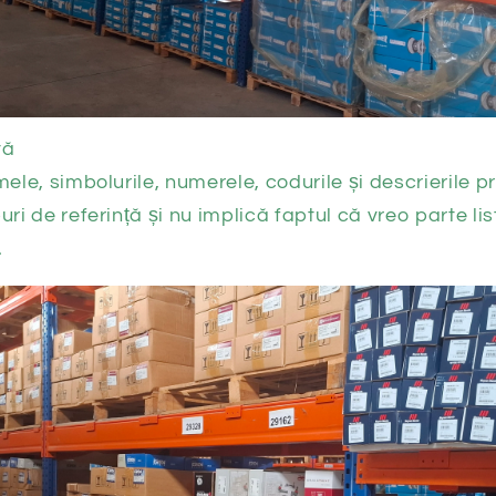
tă
e, simbolurile, numerele, codurile și descrierile p
uri de referință și nu implică faptul că vreo parte li
.