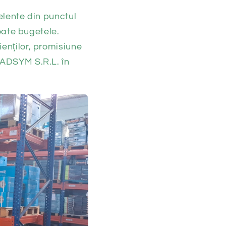
elente din punctul
toate bugetele.
ienților, promisiune
TADSYM S.R.L. în