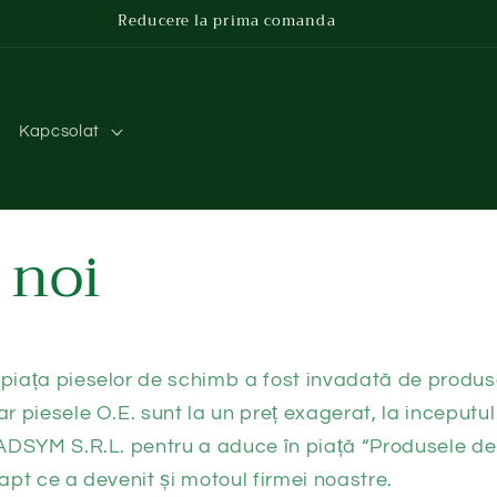
Reducere la prima comanda
Kapcsolat
 noi
ă piața pieselor de schimb a fost invadată de produs
iar piesele O.E. sunt la un preț exagerat, la inceputu
 TADSYM S.R.L. pentru a aduce în piață “Produsele de 
fapt ce a devenit și motoul firmei noastre.