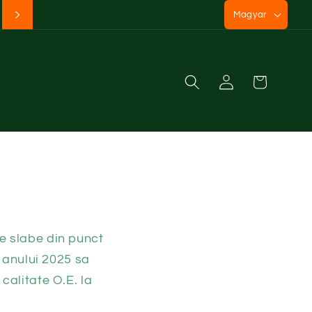
N
Magyar
y
e
l
Kosár
Bejelentkezés
v
e slabe din punct
l anului 2025 sa
calitate O.E. la