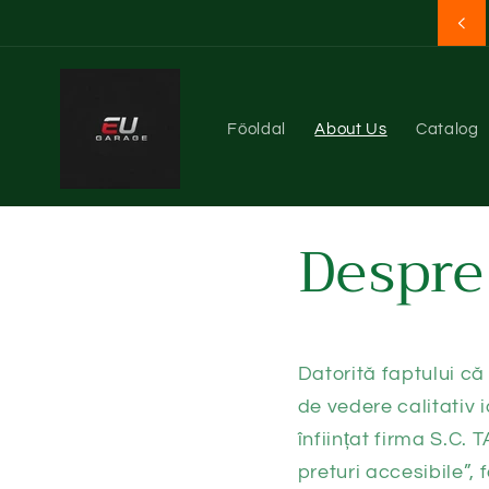
Piese de suspensie
Ugrás a
tartalomhoz
Főoldal
About Us
Catalog
Despre
Datorită faptului c
de vedere calitativ 
înființat firma S.C.
preturi accesibile”, 