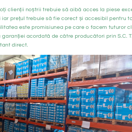
ți clienții noștrii trebuie să aibă acces la piese exc
i iar prețul trebuie să fie corect și accesibil pentru 
ilitatea este promisiunea pe care o facem tuturor cl
a garanției acordată de către producători prin S.C. 
tant direct.