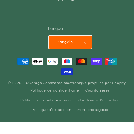
Instagram
TikTok
Langue
Français
Moyens
de
paiement
© 2026,
EuGarage
Commerce électronique propulsé par Shopify
Politique de confidentialité
Coordonnées
Politique de remboursement
Conditions d’utilisation
Politique d’expédition
Mentions légales